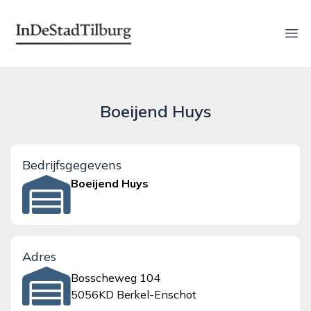
indestadtilburg.nl
Ope
Boeijend Huys
Bedrijfsgegevens
Boeijend Huys
Adres
Bosscheweg 104
5056KD Berkel-Enschot