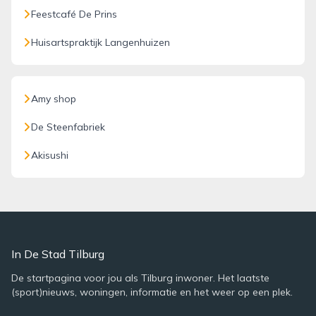
Feestcafé De Prins
Huisartspraktijk Langenhuizen
Amy shop
De Steenfabriek
Akisushi
In De Stad Tilburg
De startpagina voor jou als Tilburg inwoner. Het laatste
(sport)nieuws, woningen, informatie en het weer op een plek.