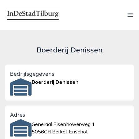
indestadtilburg.nl
Ope
Boerderij Denissen
Bedrijfsgegevens
Boerderij Denissen
Adres
Generaal Eisenhowerweg 1
5056CR Berkel-Enschot