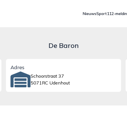
Nieuws
Sport
112-meldi
De Baron
Adres
Schoorstraat 37
5071RC Udenhout