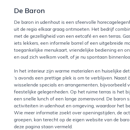
De Baron
De baron in udenhout is een sfeervolle horecagelegenheid waar bewoners uit het dorp en bezoekers
uit de regio elkaar graag ontmoeten. Het bedrijf combi
met de gezelligheid van een eetcafé en een terras. Ga
iets lekkers, een informele borrel of een uitgebreide m
toegankelijke menukaart, vriendelijke bediening en o
en oud zich welkom voelt, of je nu spontaan binnenloo
In het interieur zijn warme materialen en huiselijke details verwerkt, waardoor het zowel overdag als
‘s avonds een prettige plek is om te verblijven. Naast
wisselende specials en arrangementen, bijvoorbeeld vo
feestelijke gelegenheden. Op het ruime terras is het b
een snelle lunch of een lange zomeravond. De baron 
activiteiten in udenhout en omgeving, waardoor het be
Wie meer informatie zoekt over openingstijden, de ac
groepen, kan terecht op de eigen website van de bar
deze pagina staan vermeld.