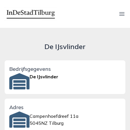
indestadtilburg.nl
Ope
De IJsvlinder
Bedrijfsgegevens
De IJsvlinder
Adres
Campenhoefdreef 11a
5045NZ Tilburg