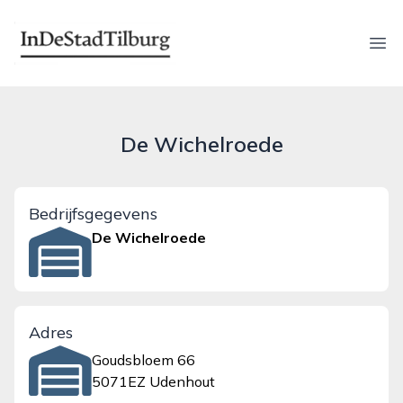
indestadtilburg.nl
Ope
De Wichelroede
Bedrijfsgegevens
De Wichelroede
Adres
Goudsbloem 66
5071EZ Udenhout