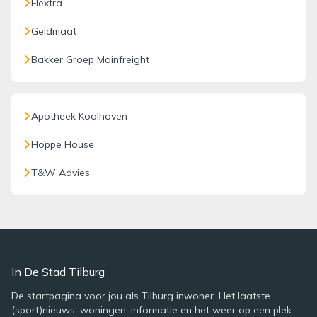
Flextra
Geldmaat
Bakker Groep Mainfreight
Apotheek Koolhoven
Hoppe House
T&W Advies
In De Stad Tilburg
De startpagina voor jou als Tilburg inwoner. Het laatste
(sport)nieuws, woningen, informatie en het weer op een plek.