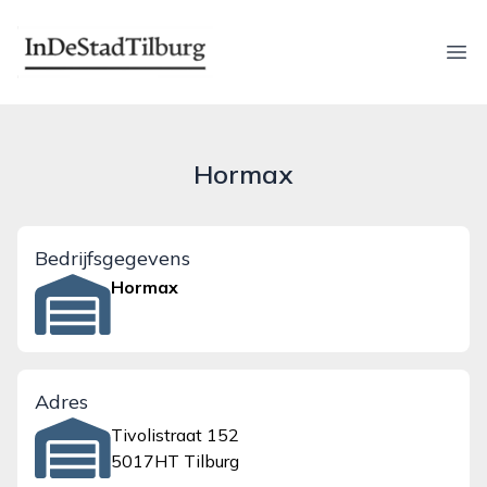
indestadtilburg.nl
Ope
Hormax
Bedrijfsgegevens
Hormax
Adres
Tivolistraat 152
5017HT Tilburg