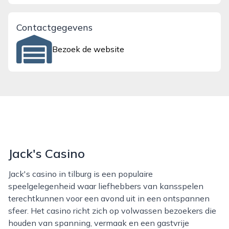
Contactgegevens
Bezoek de website
Jack's Casino
Jack's casino in tilburg is een populaire
speelgelegenheid waar liefhebbers van kansspelen
terechtkunnen voor een avond uit in een ontspannen
sfeer. Het casino richt zich op volwassen bezoekers die
houden van spanning, vermaak en een gastvrije