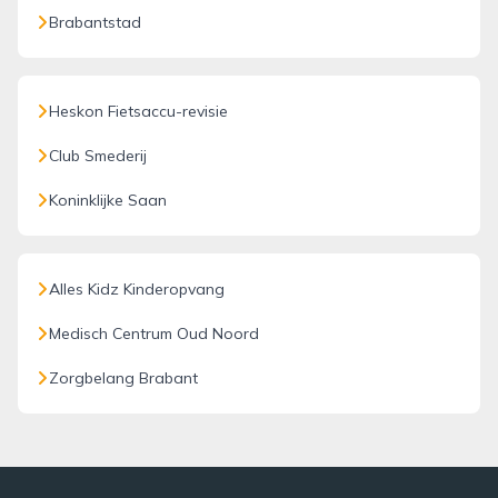
Brabantstad
Heskon Fietsaccu-revisie
Club Smederij
Koninklijke Saan
Alles Kidz Kinderopvang
Medisch Centrum Oud Noord
Zorgbelang Brabant