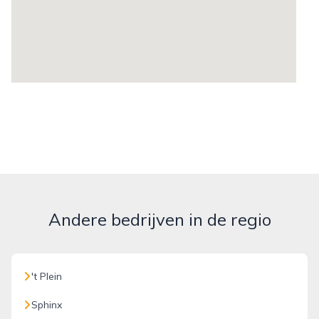
Andere bedrijven in de regio
't Plein
Sphinx