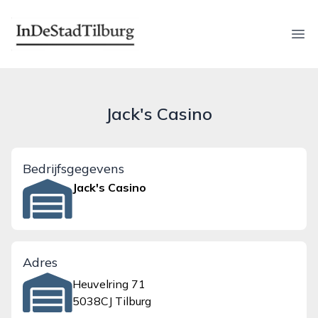
indestadtilburg.nl
Ope
Jack's Casino
Bedrijfsgegevens
Jack's Casino
Adres
Heuvelring 71
5038CJ Tilburg