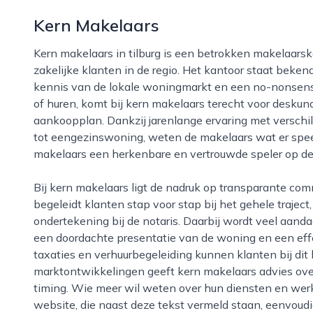
Kern Makelaars
Kern makelaars in tilburg is een betrokken makelaarskantoor dat zich richt op zowel particuliere als
zakelijke klanten in de regio. Het kantoor staat beke
kennis van de lokale woningmarkt en een no-nonsense
of huren, komt bij kern makelaars terecht voor deskun
aankoopplan. Dankzij jarenlange ervaring met versch
tot eengezinswoning, weten de makelaars wat er speel
makelaars een herkenbare en vertrouwde speler op de
Bij kern makelaars ligt de nadruk op transparante communicatie en duidelijke afspraken. Het team
begeleidt klanten stap voor stap bij het gehele trajec
ondertekening bij de notaris. Daarbij wordt veel aanda
een doordachte presentatie van de woning en een effe
taxaties en verhuurbegeleiding kunnen klanten bij dit 
marktontwikkelingen geeft kern makelaars advies over
timing. Wie meer wil weten over hun diensten en wer
website, die naast deze tekst vermeld staan, eenvoudi