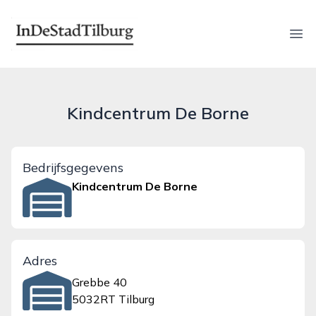
indestadtilburg.nl
Ope
Kind­centrum De Borne
Bedrijfsgegevens
Kind­centrum De Borne
Adres
Grebbe 40
5032RT Tilburg