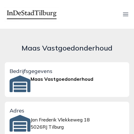
indestadtilburg.nl
Ope
Maas Vastgoedonderhoud
Bedrijfsgegevens
Maas Vastgoedonderhoud
Adres
Jan Frederik Vlekkeweg 18
5026RJ Tilburg