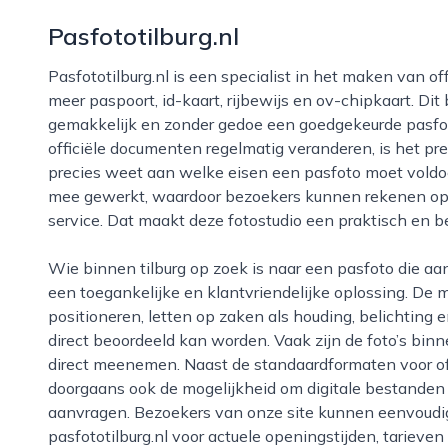
Pasfototilburg.nl
Pasfototilburg.nl is een specialist in het maken van officiële pasfoto’s in tilburg, geschikt voor onder
meer paspoort, id-kaart, rijbewijs en ov-chipkaart. Dit b
gemakkelijk en zonder gedoe een goedgekeurde pasfot
officiële documenten regelmatig veranderen, is het p
precies weet aan welke eisen een pasfoto moet voldoen.
mee gewerkt, waardoor bezoekers kunnen rekenen op ac
service. Dat maakt deze fotostudio een praktisch en b
Wie binnen tilburg op zoek is naar een pasfoto die aan alle eisen voldoet, vindt bij pasfototilburg.nl
een toegankelijke en klantvriendelijke oplossing. De
positioneren, letten op zaken als houding, belichting 
direct beoordeeld kan worden. Vaak zijn de foto’s bin
direct meenemen. Naast de standaardformaten voor off
doorgaans ook de mogelijkheid om digitale bestanden t
aanvragen. Bezoekers van onze site kunnen eenvoudi
pasfototilburg.nl voor actuele openingstijden, tarieve