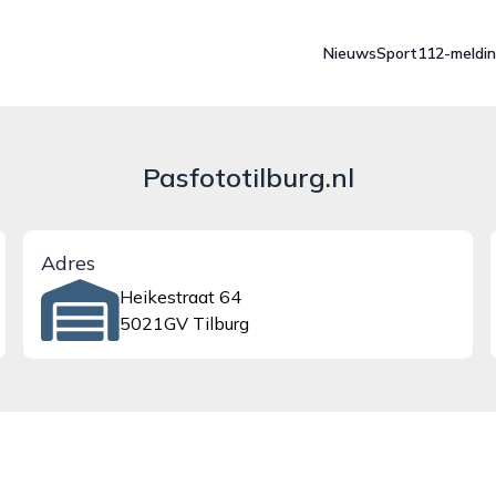
Nieuws
Sport
112-meldi
Pasfototilburg.nl
Adres
Heikestraat 64
5021GV Tilburg