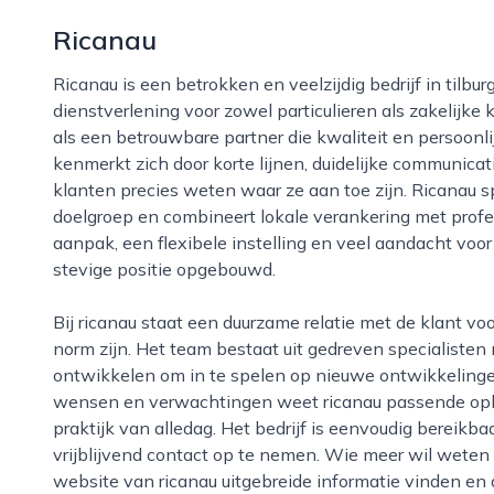
Ricanau
Ricanau is een betrokken en veelzijdig bedrijf in tilburg dat zich richt op hoogwaardige
dienstverlening voor zowel particulieren als zakelijke 
als een betrouwbare partner die kwaliteit en persoonlij
kenmerkt zich door korte lijnen, duidelijke communica
klanten precies weten waar ze aan toe zijn. Ricanau 
doelgroep en combineert lokale verankering met profe
aanpak, een flexibele instelling en veel aandacht voor
stevige positie opgebouwd.
Bij ricanau staat een duurzame relatie met de klant voorop, waarbij meedenken en maatwerk de
norm zijn. Het team bestaat uit gedreven specialisten 
ontwikkelen om in te spelen op nieuwe ontwikkelingen
wensen en verwachtingen weet ricanau passende oplos
praktijk van alledag. Het bedrijf is eenvoudig bereikbaa
vrijblijvend contact op te nemen. Wie meer wil weten 
website van ricanau uitgebreide informatie vinden en 