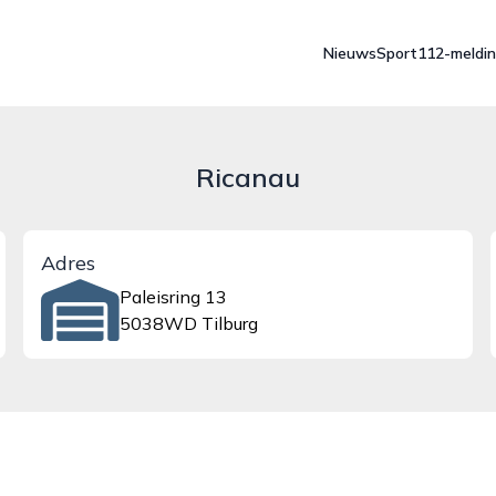
Nieuws
Sport
112-meldi
Ricanau
Adres
Paleisring 13
5038WD Tilburg