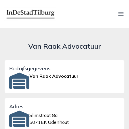
indestadtilburg.nl
Ope
Van Raak Advocatuur
Bedrijfsgegevens
Van Raak Advocatuur
Adres
Slimstraat 8a
5071EK Udenhout