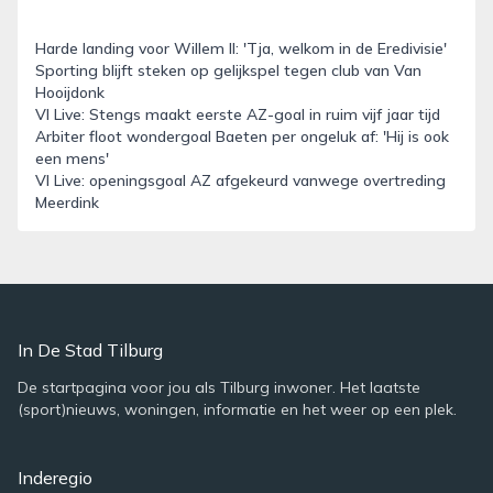
Harde landing voor Willem II: 'Tja, welkom in de Eredivisie'
Sporting blijft steken op gelijkspel tegen club van Van
Hooijdonk
VI Live: Stengs maakt eerste AZ-goal in ruim vijf jaar tijd
Arbiter floot wondergoal Baeten per ongeluk af: 'Hij is ook
een mens'
VI Live: openingsgoal AZ afgekeurd vanwege overtreding
Meerdink
In De Stad Tilburg
De startpagina voor jou als Tilburg inwoner. Het laatste
(sport)nieuws, woningen, informatie en het weer op een plek.
Inderegio