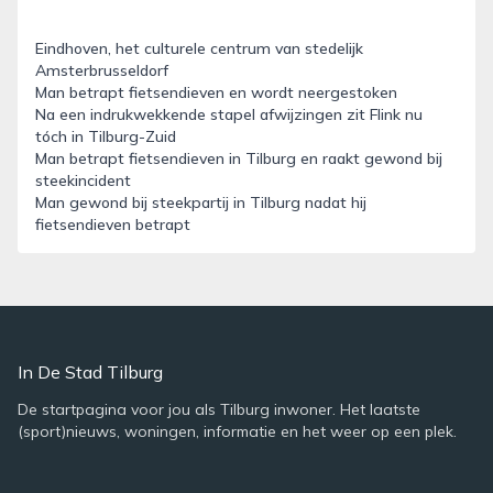
Eindhoven, het culturele centrum van stedelijk
Amsterbrusseldorf
Man betrapt fietsendieven en wordt neergestoken
Na een indrukwekkende stapel afwijzingen zit Flink nu
tóch in Tilburg-Zuid
Man betrapt fietsendieven in Tilburg en raakt gewond bij
steekincident
Man gewond bij steekpartij in Tilburg nadat hij
fietsendieven betrapt
In De Stad Tilburg
De startpagina voor jou als Tilburg inwoner. Het laatste
(sport)nieuws, woningen, informatie en het weer op een plek.