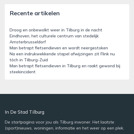
Recente artikelen
Droog en onbewolkt weer in Tilburg in de nacht
Eindhoven, het culturele centrum van stedelijk
Amsterbrusseldorf
Man betrapt fietsendieven en wordt neergestoken
Na een indrukwekkende stapel afwijzingen zit Flink nu
tóch in Tilburg-Zuid
Man betrapt fietsendieven in Tilburg en raakt gewond bij
steekincident
In De Stad Tilburg
De startpagina voor jou als Tilburg inwoner. Het laatste
(sport)nieuws, woningen, informatie en het weer op een plek.