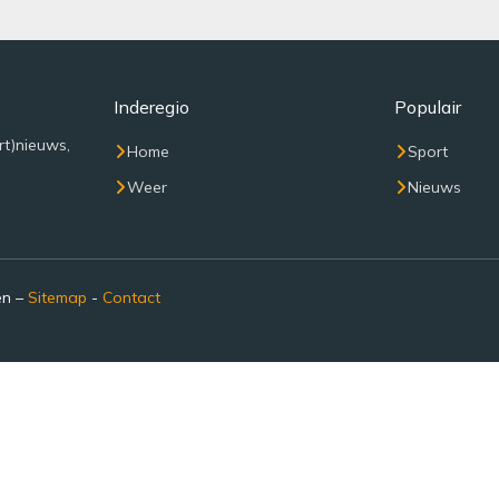
Inderegio
Populair
rt)nieuws,
Home
Sport
Weer
Nieuws
en –
Sitemap
-
Contact