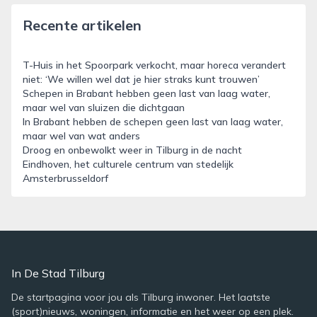
Recente artikelen
T-Huis in het Spoorpark verkocht, maar horeca verandert
niet: ‘We willen wel dat je hier straks kunt trouwen’
Schepen in Brabant hebben geen last van laag water,
maar wel van sluizen die dichtgaan
In Brabant hebben de schepen geen last van laag water,
maar wel van wat anders
Droog en onbewolkt weer in Tilburg in de nacht
Eindhoven, het culturele centrum van stedelijk
Amsterbrusseldorf
In De Stad Tilburg
De startpagina voor jou als Tilburg inwoner. Het laatste
(sport)nieuws, woningen, informatie en het weer op een plek.