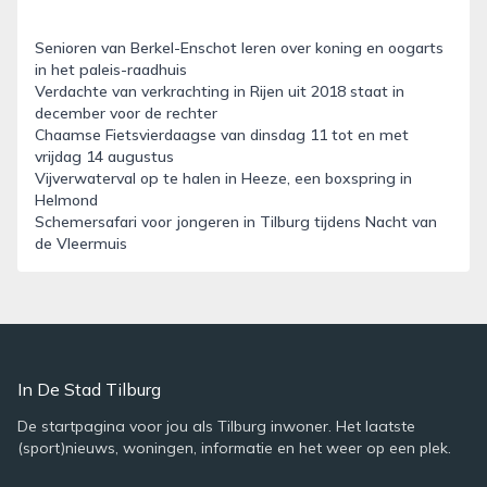
Senioren van Berkel-Enschot leren over koning en oogarts
in het paleis-raadhuis
Verdachte van verkrachting in Rijen uit 2018 staat in
december voor de rechter
Chaamse Fietsvierdaagse van dinsdag 11 tot en met
vrijdag 14 augustus
Vijverwaterval op te halen in Heeze, een boxspring in
Helmond
Schemersafari voor jongeren in Tilburg tijdens Nacht van
de Vleermuis
In De Stad Tilburg
De startpagina voor jou als Tilburg inwoner. Het laatste
(sport)nieuws, woningen, informatie en het weer op een plek.