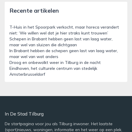
Recente artikelen
T-Huis in het Spoorpark verkocht, maar horeca verandert
niet: ‘We willen wel dat je hier straks kunt trouwen’
Schepen in Brabant hebben geen last van laag water,
maar wel van sluizen die dichtgaan
In Brabant hebben de schepen geen last van laag water,
maar wel van wat anders
Droog en onbewolkt weer in Tilburg in de nacht
Eindhoven, het culturele centrum van stedelijk
Amsterbrusseldorf
In De Stad Tilburg
De startpagina voor jou als Tilburg inwoner. Het laatste
(sport)nieuws, woningen, informatie en het weer op een plek.