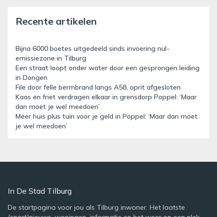
Recente artikelen
Bijna 6000 boetes uitgedeeld sinds invoering nul-
emissiezone in Tilburg
Een straat loopt onder water door een gesprongen leiding
in Dongen
File door felle bermbrand langs A58, oprit afgesloten
Kaas en friet verdragen elkaar in grensdorp Poppel: ‘Maar
dan moet je wel meedoen’
Meer huis plus tuin voor je geld in Poppel: ‘Maar dan moet
je wel meedoen’
In De Stad Tilburg
De startpagina voor jou als Tilburg inwoner. Het laatste