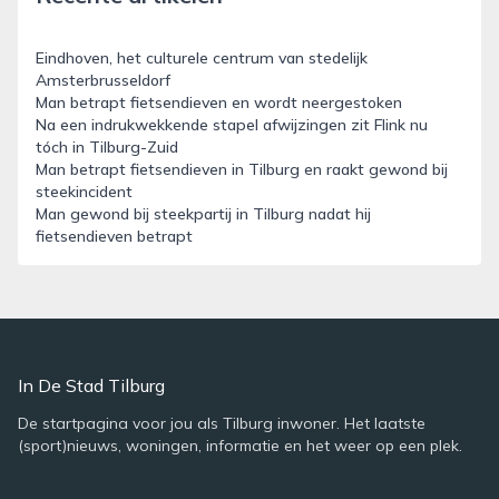
Eindhoven, het culturele centrum van stedelijk
Amsterbrusseldorf
Man betrapt fietsendieven en wordt neergestoken
Na een indrukwekkende stapel afwijzingen zit Flink nu
tóch in Tilburg-Zuid
Man betrapt fietsendieven in Tilburg en raakt gewond bij
steekincident
Man gewond bij steekpartij in Tilburg nadat hij
fietsendieven betrapt
In De Stad Tilburg
De startpagina voor jou als Tilburg inwoner. Het laatste
(sport)nieuws, woningen, informatie en het weer op een plek.