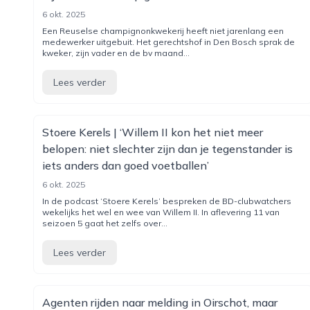
6 okt. 2025
Een Reuselse champignonkwekerij heeft niet jarenlang een
medewerker uitgebuit. Het gerechtshof in Den Bosch sprak de
kweker, zijn vader en de bv maand...
Lees verder
Stoere Kerels | ‘Willem II kon het niet meer
belopen: niet slechter zijn dan je tegenstander is
iets anders dan goed voetballen’
6 okt. 2025
In de podcast ‘Stoere Kerels’ bespreken de BD-clubwatchers
wekelijks het wel en wee van Willem II. In aflevering 11 van
seizoen 5 gaat het zelfs over...
Lees verder
Agenten rijden naar melding in Oirschot, maar