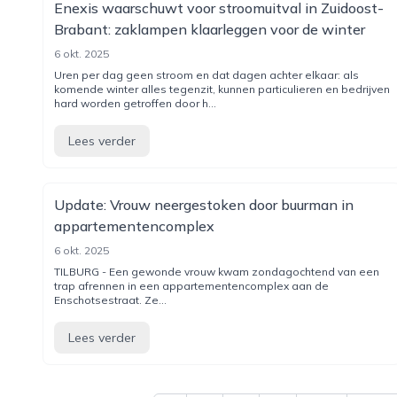
Enexis waarschuwt voor stroomuitval in Zuidoost-
Brabant: zaklampen klaarleggen voor de winter
6 okt. 2025
Uren per dag geen stroom en dat dagen achter elkaar: als
komende winter alles tegenzit, kunnen particulieren en bedrijven
hard worden getroffen door h...
Lees verder
Update: Vrouw neergestoken door buurman in
appartementencomplex
6 okt. 2025
TILBURG - Een gewonde vrouw kwam zondagochtend van een
trap afrennen in een appartementencomplex aan de
Enschotsestraat. Ze...
Lees verder