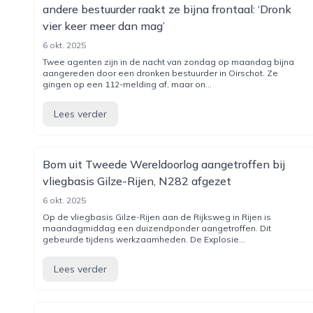
andere bestuurder raakt ze bijna frontaal: ‘Dronk
vier keer meer dan mag’
6 okt. 2025
Twee agenten zijn in de nacht van zondag op maandag bijna
aangereden door een dronken bestuurder in Oirschot. Ze
gingen op een 112-melding af, maar on...
Lees verder
Bom uit Tweede Wereldoor­log aangetrof­fen bij
vliegbasis Gil­ze-Rij­en, N282 afgezet
6 okt. 2025
Op de vliegbasis Gilze-Rijen aan de Rijksweg in Rijen is
maandagmiddag een duizendponder aangetroffen. Dit
gebeurde tijdens werkzaamheden. De Explosie...
Lees verder