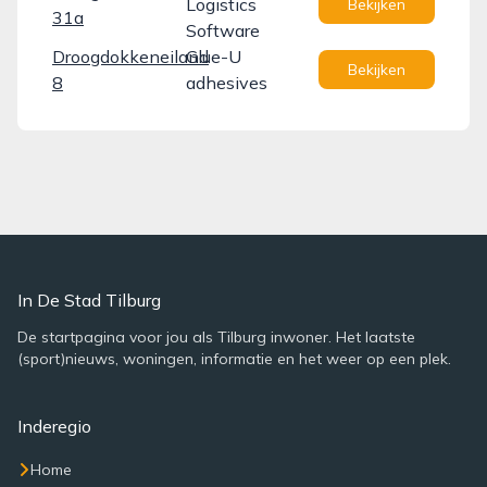
Logistics
Bekijken
31a
Software
Droogdokkeneiland
Glue-U
Bekijken
8
adhesives
In De Stad Tilburg
De startpagina voor jou als Tilburg inwoner. Het laatste
(sport)nieuws, woningen, informatie en het weer op een plek.
Inderegio
Home