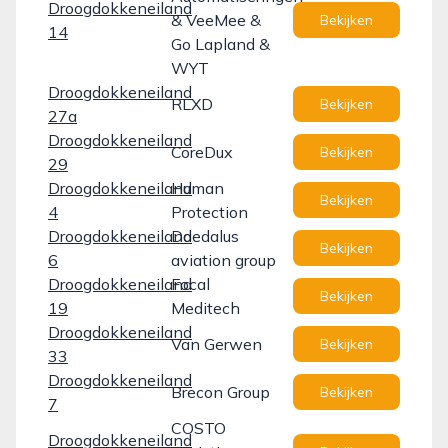
Droogdokkeneiland
& VeeMee &
Bekijken
14
Go Lapland &
WYT
Droogdokkeneiland
RLXD
Bekijken
27a
Droogdokkeneiland
CoreDux
Bekijken
29
Droogdokkeneiland
Human
Bekijken
4
Protection
Droogdokkeneiland
Daedalus
Bekijken
6
aviation group
Droogdokkeneiland
Focal
Bekijken
19
Meditech
Droogdokkeneiland
Van Gerwen
Bekijken
33
Droogdokkeneiland
Brecon Group
Bekijken
7
COSTO
Droogdokkeneiland