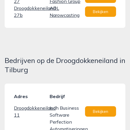
27
Fashion Group
Droogdokkeneiland
ADL
Bekijken
27b
Narowcasting
Bedrijven op de Droogdokkeneiland in
Tilburg
Adres
Bedrijf
Droogdokkeneiland
Isah Business
Bekijken
11
Software
Perfection
Automatiseringen