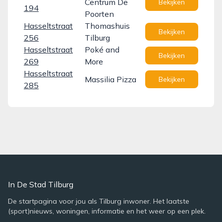
Centrum De
Bekijken
194
Poorten
Hasseltstraat
Thomashuis
Bekijken
256
Tilburg
Hasseltstraat
Poké and
Bekijken
269
More
Hasseltstraat
Massilia Pizza
Bekijken
285
In De Stad Tilburg
De startpagina voor jou als Tilburg inwoner. Het laatste
(sport)nieuws, woningen, informatie en het weer op een plek.