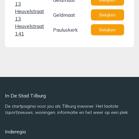
Geldmaat
Bekijken
13
Heuvelstraat
Geldmaat
Bekijken
13
Heuvelstraat
Pauluskerk
Bekijken
141
In De Stad Tilburg
De startpagina voor jou als Tilburg inwoner. Het laatste
(sport)nieuws, woningen, informatie en het weer op een plek.
Inderegio