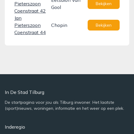
Eetsalon Van
Pieterszoon
Bekijken
Gool
Coenstraat 42
Jan
Pieterszoon
Chopin
Bekijken
Coenstraat 44
In De Stad Tilburg
De startpagina voor jou als Tilburg inwoner. Het laatste
(sport)nieuws, woningen, informatie en het weer op een plek.
Inderegio