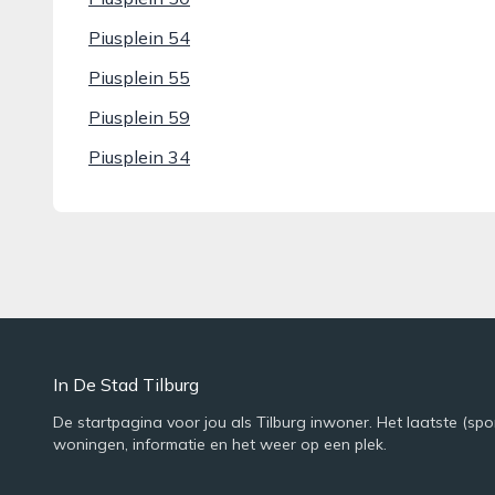
Piusplein 54
Piusplein 55
Piusplein 59
Piusplein 34
In De Stad Tilburg
De startpagina voor jou als Tilburg inwoner. Het laatste (spo
woningen, informatie en het weer op een plek.