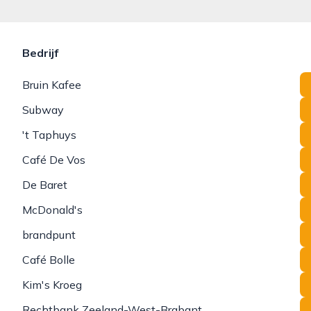
Bedrijf
Bruin Kafee
Subway
't Taphuys
Café De Vos
De Baret
McDonald's
brandpunt
Café Bolle
Kim's Kroeg
Rechtbank Zeeland-West-Brabant