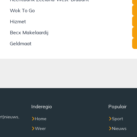
Wok To Go
Hizmet
Becx Makelaardij
Geldmaat
Inderegio
Populair
rt)nieuws,
Home
Sport
Weer
Nieuws