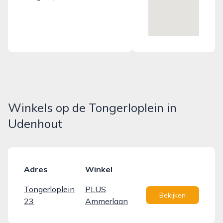
Winkels op de Tongerloplein in
Udenhout
Adres
Winkel
Tongerloplein
PLUS
Bekijken
23
Ammerlaan