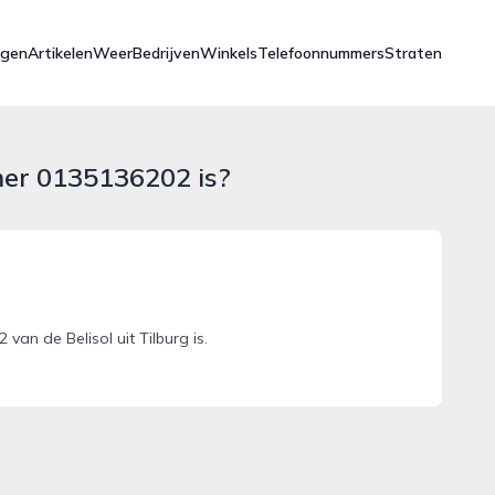
ngen
Artikelen
Weer
Bedrijven
Winkels
Telefoonnummers
Straten
mer 0135136202 is?
n de Belisol uit Tilburg is.