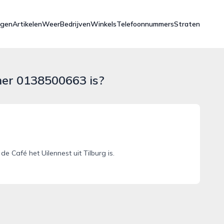
ngen
Artikelen
Weer
Bedrijven
Winkels
Telefoonnummers
Straten
mer 0138500663 is?
Café het Uilennest uit Tilburg is.