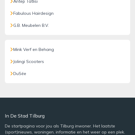
Antep Tatlisi
Fabulous Hairdesign
G.B. Meubelen B.V.
Mink Verf en Behang
Jolingi Scooters
DuSée
In De Stad Tilburg
De startpagina voor jou als Tilburg inwoner. Het laatste
(sport)nieuws, woningen, informatie en het weer op een plek.