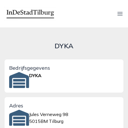
indestadtilburg.nl
Ope
DYKA
Bedrijfsgegevens
DYKA
Adres
Jules Verneweg 98
5015BM Tilburg