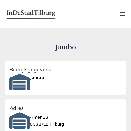
indestadtilburg.nl
Ope
Jumbo
Bedrijfsgegevens
Jumbo
Adres
Amer 13
5032AZ Tilburg