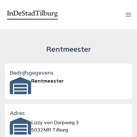
indestadtilburg.nl
Ope
Rentmeester
Bedrijfsgegevens
Rentmeester
Adres
Lizzy van Dorpweg 3
5032MR Tilburg