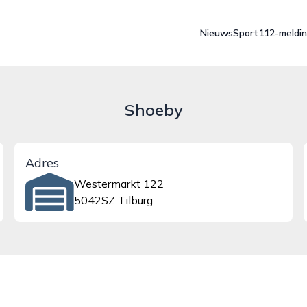
Nieuws
Sport
112-meldi
Shoeby
Adres
Westermarkt 122
5042SZ Tilburg