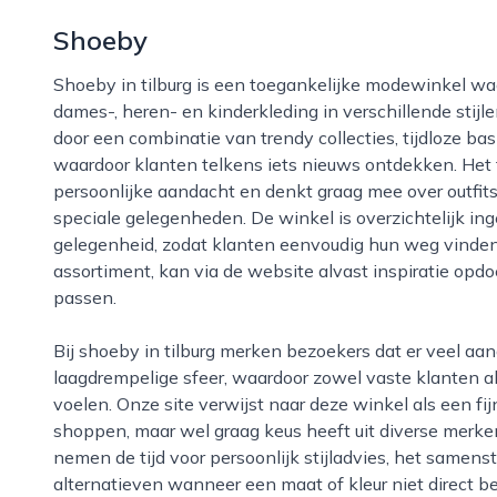
Shoeby
Shoeby in tilburg is een toegankelijke modewinkel waar bezoekers terechtkunnen voor actuele
dames-, heren- en kinderkleding in verschillende stijl
door een combinatie van trendy collecties, tijdloze ba
waardoor klanten telkens iets nieuws ontdekken. Het
persoonlijke aandacht en denkt graag mee over outfi
speciale gelegenheden. De winkel is overzichtelijk inger
gelegenheid, zodat klanten eenvoudig hun weg vinden.
assortiment, kan via de website alvast inspiratie opdo
passen.
Bij shoeby in tilburg merken bezoekers dat er veel aandacht wordt besteed aan een ontspannen en
laagdrempelige sfeer, waardoor zowel vaste klanten 
voelen. Onze site verwijst naar deze winkel als een fi
shoppen, maar wel graag keus heeft uit diverse mer
nemen de tijd voor persoonlijk stijladvies, het samen
alternatieven wanneer een maat of kleur niet direct be