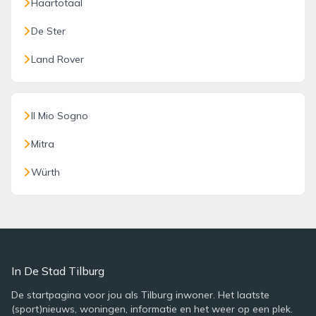
Haartotaal
De Ster
Land Rover
Il Mio Sogno
Mitra
Würth
In De Stad Tilburg
De startpagina voor jou als Tilburg inwoner. Het laatste
(sport)nieuws, woningen, informatie en het weer op een plek.