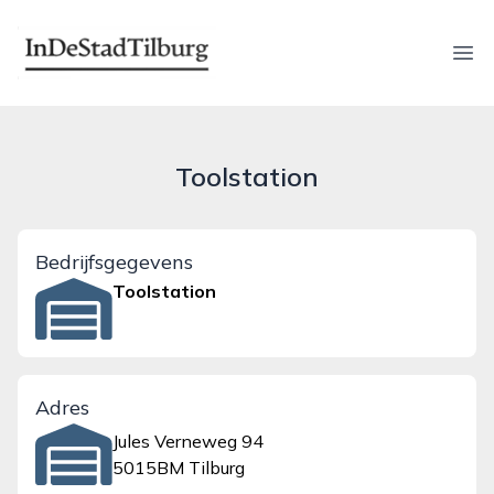
indestadtilburg.nl
Ope
Toolstation
Bedrijfsgegevens
Toolstation
Adres
Jules Verneweg 94
5015BM Tilburg