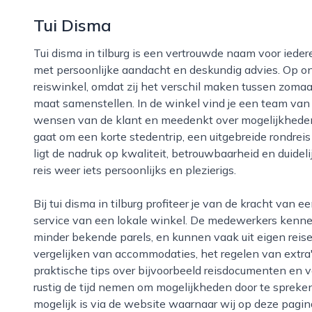
Tui Disma
Tui disma in tilburg is een vertrouwde naam voor iedereen die zorgeloos op vakantie wil, maar wel
met persoonlijke aandacht en deskundig advies. Op on
reiswinkel, omdat zij het verschil maken tussen zomaa
maat samenstellen. In de winkel vind je een team van e
wensen van de klant en meedenkt over mogelijkheden di
gaat om een korte stedentrip, een uitgebreide rondreis o
ligt de nadruk op kwaliteit, betrouwbaarheid en duidel
reis weer iets persoonlijks en plezierigs.
Bij tui disma in tilburg profiteer je van de kracht van een grote reisorganisatie gecombineerd met de
service van een lokale winkel. De medewerkers kenn
minder bekende parels, en kunnen vaak uit eigen reise
vergelijken van accommodaties, het regelen van extra'
praktische tips over bijvoorbeeld reisdocumenten en 
rustig de tijd nemen om mogelijkheden door te spreken, 
mogelijk is via de website waarnaar wij op deze pagi