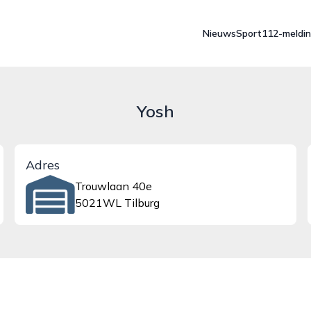
Nieuws
Sport
112-meldi
Yosh
Adres
Trouwlaan 40e
5021WL Tilburg