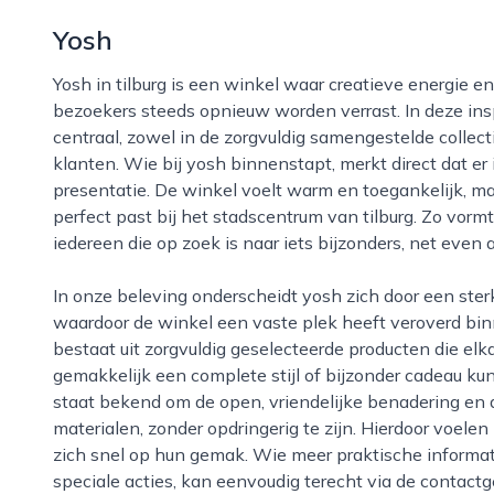
Yosh
Yosh in tilburg is een winkel waar creatieve energie en eigentijdse stijl samenkomen, en waar onze
bezoekers steeds opnieuw worden verrast. In deze ins
centraal, zowel in de zorgvuldig samengestelde collect
klanten. Wie bij yosh binnenstapt, merkt direct dat er
presentatie. De winkel voelt warm en toegankelijk, ma
perfect past bij het stadscentrum van tilburg. Zo vor
iedereen die op zoek is naar iets bijzonders, net even a
In onze beleving onderscheidt yosh zich door een sterke mix van kwaliteit, originaliteit en service,
waardoor de winkel een vaste plek heeft veroverd bin
bestaat uit zorgvuldig geselecteerde producten die el
gemakkelijk een complete stijl of bijzonder cadeau k
staat bekend om de open, vriendelijke benadering en 
materialen, zonder opdringerig te zijn. Hierdoor voel
zich snel op hun gemak. Wie meer praktische informati
speciale acties, kan eenvoudig terecht via de contact