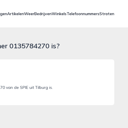
ngen
Artikelen
Weer
Bedrijven
Winkels
Telefoonnummers
Straten
mer 0135784270 is?
 van de SPIE uit Tilburg is.