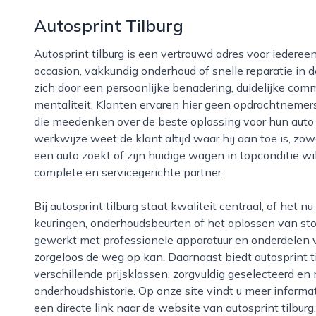
Autosprint Tilburg
Autosprint tilburg is een vertrouwd adres voor iedereen die op zoek is naar een betrouwbare
occasion, vakkundig onderhoud of snelle reparatie in de
zich door een persoonlijke benadering, duidelijke com
mentaliteit. Klanten ervaren hier geen opdrachtnemer
die meedenken over de beste oplossing voor hun auto
werkwijze weet de klant altijd waar hij aan toe is, 
een auto zoekt of zijn huidige wagen in topconditie wil
complete en servicegerichte partner.
Bij autosprint tilburg staat kwaliteit centraal, of het nu gaat om de verkoop van gebruikte auto’s, apk-
keuringen, onderhoudsbeurten of het oplossen van st
gewerkt met professionele apparatuur en onderdelen va
zorgeloos de weg op kan. Daarnaast biedt autosprint t
verschillende prijsklassen, zorgvuldig geselecteerd en
onderhoudshistorie. Op onze site vindt u meer informati
een directe link naar de website van autosprint tilbur