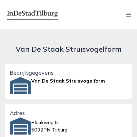
indestadtilburg.nl
Ope
Van De Staak Struisvogelfarm
Bedrijfsgegevens
Van De Staak Struisvogelfarm
Adres
Bleukweg 6
5032PN Tilburg