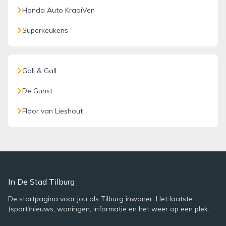
Honda Auto KraaiVen
Superkeukens
Gall & Gall
De Gunst
Floor van Lieshout
In De Stad Tilburg
De startpagina voor jou als Tilburg inwoner. Het laatste
(sport)nieuws, woningen, informatie en het weer op een plek.