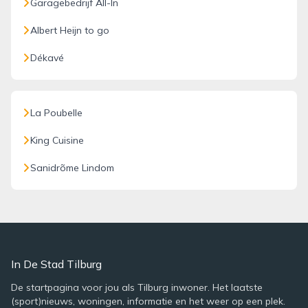
Garagebedrijf All-In
Albert Heijn to go
Dékavé
La Poubelle
King Cuisine
Sanidrõme Lindom
In De Stad Tilburg
De startpagina voor jou als Tilburg inwoner. Het laatste
(sport)nieuws, woningen, informatie en het weer op een plek.