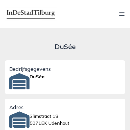
indestadtilburg.nl
Ope
DuSée
Bedrijfsgegevens
DuSée
Adres
Slimstraat 18
5071EK Udenhout