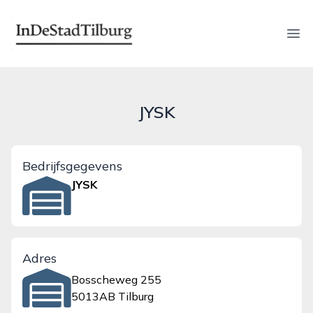
indestadtilburg.nl
Ope
JYSK
Bedrijfsgegevens
JYSK
Adres
Bosscheweg 255
5013AB Tilburg