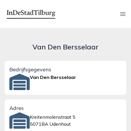
indestadtilburg.nl
Ope
Van Den Bersselaar
Bedrijfsgegevens
Van Den Bersselaar
Adres
Kreitenmolenstraat 5
5071BA Udenhout