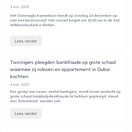
4 nov. 2025
Het Oisterwijks Kamerkoor treedt op zondag 14 december op
met een kerstconcert. Het concert begint om 15.00 uur in de Sint
Willibrorduskerk in Berkel-...
Lees verder
Twintigers pleegden bankfraude op grote schaal
waarmee zij rolexen en appartement in Dubai
kochten
4 nov. 2025
Een groep van zeven, veelal twintigers, wordt ervan verdacht op
grote schaal bankhelpdeskfraude te hebben gepleegd. Vanuit
een ‘belcentrum’ werden zek...
Lees verder