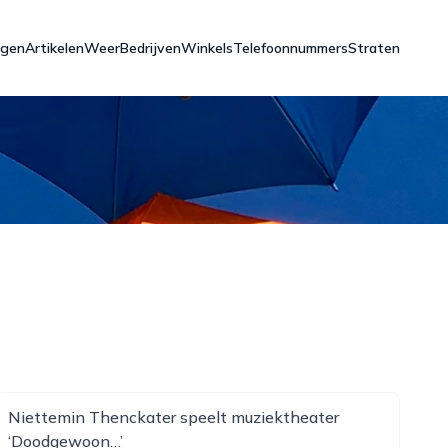
ngen
Artikelen
Weer
Bedrijven
Winkels
Telefoonnummers
Straten
Niettemin Thenckater speelt muziektheater
‘Doodgewoon…’