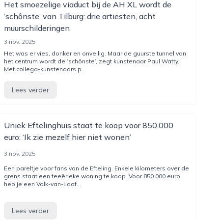
Het smoezelige viaduct bij de AH XL wordt de
‘schônste’ van Tilburg: drie artiesten, acht
muurschilderingen
3 nov. 2025
Het was er vies, donker en onveilig. Maar de guurste tunnel van
het centrum wordt de ‘schônste’, zegt kunstenaar Paul Watty.
Met collega-kunstenaars p...
Lees verder
Uniek Eftelinghuis staat te koop voor 850.000
euro: ‘Ik zie mezelf hier niet wonen’
3 nov. 2025
Een pareltje voor fans van de Efteling. Enkele kilometers over de
grens staat een feeërieke woning te koop. Voor 850.000 euro
heb je een Volk-van-Laaf...
Lees verder