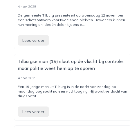
4 nov. 2025
De gemeente Tilburg presenteert op woensdag 12 november
een schetsontwerp voor twee speelplekken. Bewoners kunnen
hun mening en ideeën delen tijdens e...
Lees verder
Tilburgse man (19) slaat op de vlucht bij controle,
maar politie weet hem op te sporen
4 nov. 2025
Een 19-jarige man uit Tilburg is in de nacht van zondag op
maandag opgepakt na een vluchtpoging. Hij wordt verdacht van
drugsbezit.
Lees verder