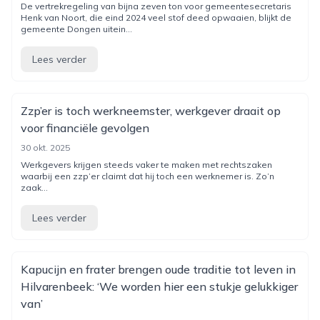
De vertrekregeling van bijna zeven ton voor gemeentesecretaris
Henk van Noort, die eind 2024 veel stof deed opwaaien, blijkt de
gemeente Dongen uitein...
Lees verder
Zzp’er is toch werkneemster, werkgever draait op
voor financiële gevolgen
30 okt. 2025
Werkgevers krijgen steeds vaker te maken met rechtszaken
waarbij een zzp’er claimt dat hij toch een werknemer is. Zo’n
zaak...
Lees verder
Kapucijn en frater brengen oude traditie tot leven in
Hilvarenbeek: ‘We worden hier een stukje gelukkiger
van’