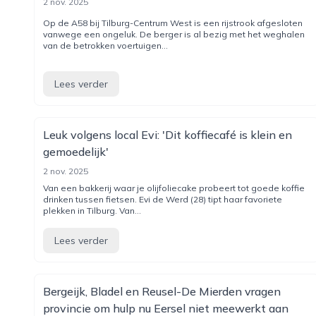
2 nov. 2025
Op de A58 bij Tilburg-Centrum West is een rijstrook afgesloten
vanwege een ongeluk. De berger is al bezig met het weghalen
van de betrokken voertuigen...
Lees verder
Leuk volgens local Evi: 'Dit koffiecafé is klein en
gemoedelijk'
2 nov. 2025
Van een bakkerij waar je olijfoliecake probeert tot goede koffie
drinken tussen fietsen. Evi de Werd (28) tipt haar favoriete
plekken in Tilburg. Van...
Lees verder
Bergeijk, Bladel en Reusel-De Mierden vragen
provincie om hulp nu Eersel niet meewerkt aan