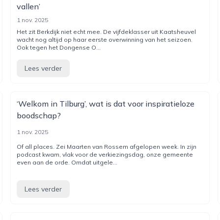
vallen’
1 nov. 2025
Het zit Berkdijk niet echt mee. De vijfdeklasser uit Kaatsheuvel
wacht nog altijd op haar eerste overwinning van het seizoen.
Ook tegen het Dongense O...
Lees verder
‘Welkom in Tilburg’, wat is dat voor inspiratieloze
boodschap?
1 nov. 2025
Of all places. Zei Maarten van Rossem afgelopen week. In zijn
podcast kwam, vlak voor de verkiezingsdag, onze gemeente
even aan de orde. Omdat uitgele...
Lees verder