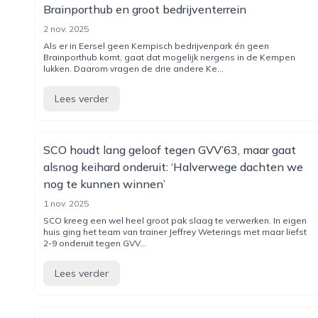
Brainporthub en groot bedrijventerrein
2 nov. 2025
Als er in Eersel geen Kempisch bedrijvenpark én geen
Brainporthub komt, gaat dat mogelijk nergens in de Kempen
lukken. Daarom vragen de drie andere Ke...
Lees verder
SCO houdt lang geloof tegen GVV’63, maar gaat
alsnog keihard onderuit: ‘Halverwege dachten we
nog te kunnen winnen’
1 nov. 2025
SCO kreeg een wel heel groot pak slaag te verwerken. In eigen
huis ging het team van trainer Jeffrey Weterings met maar liefst
2-9 onderuit tegen GVV...
Lees verder