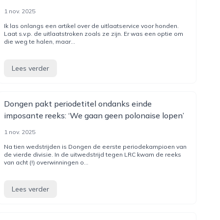
1 nov. 2025
Ik las onlangs een artikel over de uitlaatservice voor honden.
Laat s.v.p. de uitlaatstroken zoals ze zijn. Er was een optie om
die weg te halen, maar...
Lees verder
Dongen pakt periodetitel ondanks einde
imposante reeks: ‘We gaan geen polonaise lopen’
1 nov. 2025
Na tien wedstrijden is Dongen de eerste periodekampioen van
de vierde divisie. In de uitwedstrijd tegen LRC kwam de reeks
van acht (!) overwinningen o...
Lees verder