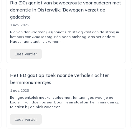
Ria (90) geniet van beweegroute voor ouderen met
dementie in Oisterwijk: ‘Bewegen verzet de
gedachte’
1 nov. 2025
Ria van der Straaten (90) houdt zich stevig vast aan de stang in
het park van Amaliazorg. Eén been omhoog, dan het andere.
Naast haar staat huiskamerm...
Lees verder
Het ED gaat op zoek naar de verhalen achter
bermmonumentjes
1 nov. 2025
Een gedenkplek met kunstbloemen, lantaarntjes waar je een
kaars in kan doen bij een boom, een stoel om herinneringen op
te halen bij de plek waar een...
Lees verder