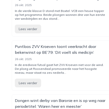
26 okt. 2025
In de vierde klasse D stond met Boxtel -VCB een heuse topper
op het programma. Beide ploegen wonnen drie van hun eerste
vier wedstrijden en dus stond...
Lees verder
Puntloos ZVV Kroeven toont veerkracht door
bekerwinst op BE’79: ‘Dit voelt als medicijn’
26 okt. 2025
In de eredivisie futsal gaat het ZVV Kroeven niet voor de wind.
De ploeg uit Roosendaal promoveerde naar het hoogste
niveau, maar staat na zes nederla...
Lees verder
Dongen wint derby van Baronie en is op weg naar
periodetitel: ‘Waren heer en meester’