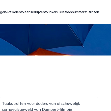
ngen
Artikelen
Weer
Bedrijven
Winkels
Telefoonnummers
Straten
Taakstraffen voor daders van afschuwelijk
carnavalsgeweld van Dumpert-filmpje