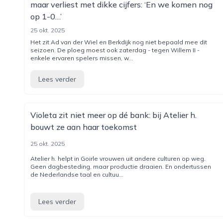
maar verliest met dikke cijfers: ‘En we komen nog
op 1-0…’
25 okt. 2025
Het zit Ad van der Wiel en Berkdijk nog niet bepaald mee dit
seizoen. De ploeg moest ook zaterdag - tegen Willem II -
enkele ervaren spelers missen, w...
Lees verder
Violeta zit niet meer op dé bank: bij Atelier h.
bouwt ze aan haar toekomst
25 okt. 2025
Atelier h. helpt in Goirle vrouwen uit andere culturen op weg.
Geen dagbesteding, maar productie draaien. En ondertussen
de Nederlandse taal en cultuu...
Lees verder