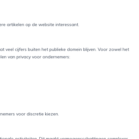
ere artikelen op de website interessant.
 veel cijfers buiten het publieke domein blijven. Voor zowel het
delen van privacy voor ondernemers:
emers voor discretie kiezen.
ionale activiteiten. Dit maakt vermogensschattingen complexer,