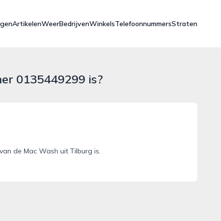
ngen
Artikelen
Weer
Bedrijven
Winkels
Telefoonnummers
Straten
mer 0135449299 is?
an de Mac Wash uit Tilburg is.